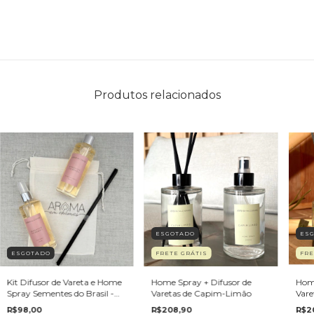
Produtos relacionados
ESGOTADO
ES
ESGOTADO
FRETE GRÁTIS
FRE
Kit Difusor de Vareta e Home
Home Spray + Difusor de
Home
Spray Sementes do Brasil -
Varetas de Capim-Limão
Vare
120 ml
R$98,00
R$208,90
R$2