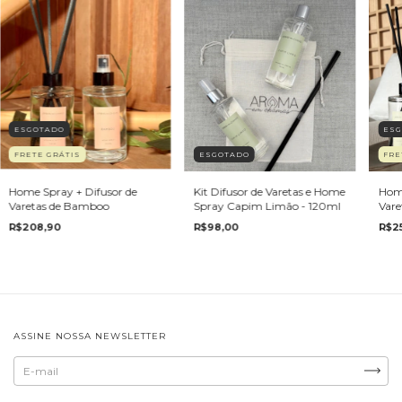
ESGOTADO
ES
FRETE GRÁTIS
ESGOTADO
FRE
Home Spray + Difusor de
Kit Difusor de Varetas e Home
Home
Varetas de Bamboo
Spray Capim Limão - 120ml
Vare
Lim
R$208,90
R$98,00
R$25
ASSINE NOSSA NEWSLETTER