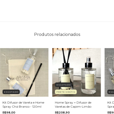
Produtos relacionados
ESGOTADO
ESGOTADO
FRETE GRÁTIS
ES
Kit Difusor de Vareta e Home
Home Spray + Difusor de
Kit 
Spray Chá Branco - 120ml
Varetas de Capim-Limão
Spra
R$98,00
R$208,90
R$9