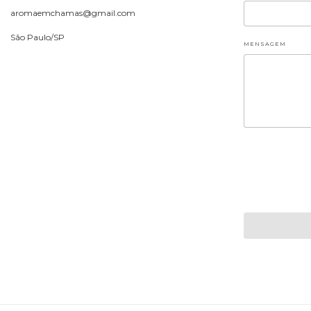
aromaemchamas@gmail.com
São Paulo/SP
MENSAGEM