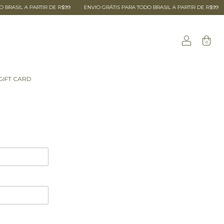
ASIL A PARTIR DE R$99
ENVIO GRÁTIS PARA TODO BRASIL A PARTIR DE R$99
0
GIFT CARD