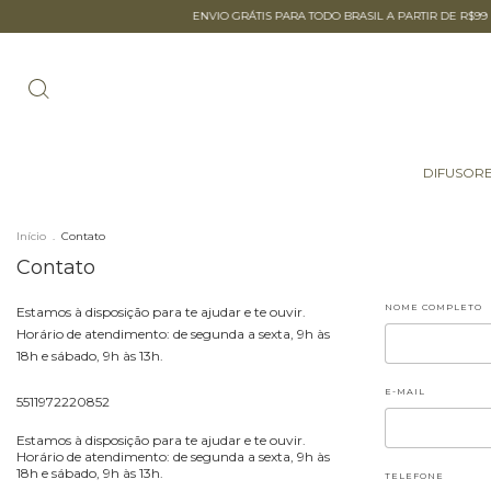
ENVIO GRÁTIS PARA TODO BRASIL A PARTIR DE R$99
DIFUSORE
Início
.
Contato
Contato
NOME COMPLETO
Estamos à disposição para te ajudar e te ouvir.
Horário de atendimento: de segunda a sexta, 9h às
18h e sábado, 9h às 13h.
E-MAIL
5511972220852
Estamos à disposição para te ajudar e te ouvir.
Horário de atendimento: de segunda a sexta, 9h às
18h e sábado, 9h às 13h.
TELEFONE