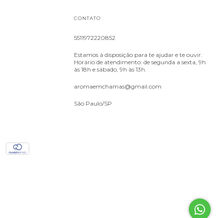
CONTATO
5511972220852
Estamos à disposição para te ajudar e te ouvir.
Horário de atendimento: de segunda a sexta, 9h
às 18h e sábado, 9h às 13h.
aromaemchamas@gmail.com
São Paulo/SP