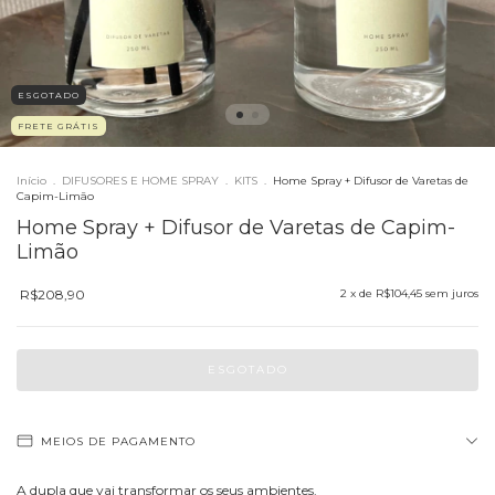
ESGOTADO
FRETE GRÁTIS
Início
.
DIFUSORES E HOME SPRAY
.
KITS
.
Home Spray + Difusor de Varetas de
Capim-Limão
Home Spray + Difusor de Varetas de Capim-
Limão
R$208,90
2
x de
R$104,45
sem juros
MEIOS DE PAGAMENTO
A dupla que vai transformar os seus ambientes.