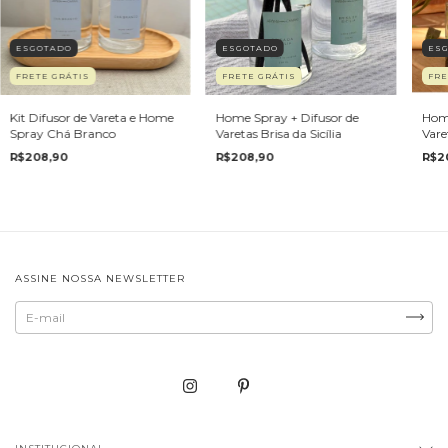
ESGOTADO
ESGOTADO
ES
FRETE GRÁTIS
FRETE GRÁTIS
FRE
Kit Difusor de Vareta e Home
Home Spray + Difusor de
Home
Spray Chá Branco
Varetas Brisa da Sicília
Vare
R$208,90
R$208,90
R$2
ASSINE NOSSA NEWSLETTER