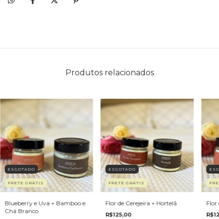
Produtos relacionados
ESGOTADO
ESGOTADO
ES
FRETE GRÁTIS
FRETE GRÁTIS
FRE
Blueberry e Uva + Bamboo e
Flor de Cerejeira + Hortelã
Flor
Chá Branco
R$125,00
R$1